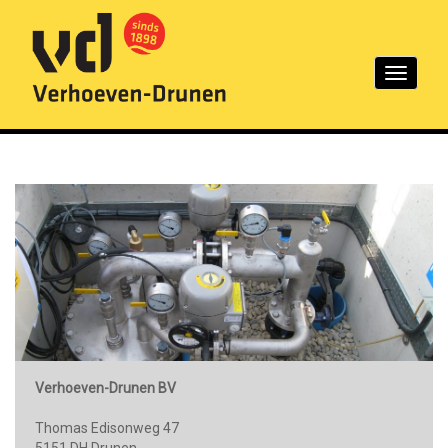
Toggle
navigation
Verhoeven-Drunen BV
Thomas Edisonweg 47
5151 DH Drunen