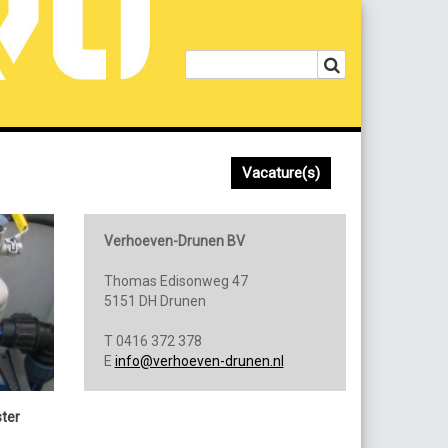
Vacature(s)
Verhoeven-Drunen BV
Thomas Edisonweg 47
5151 DH Drunen
T 0416 372 378
E
info@verhoeven-drunen.nl
ter