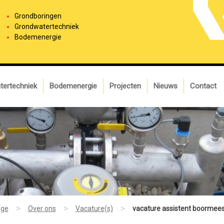
Grondboringen
Grondwatertechniek
Bodemenergie
tertechniek
Bodemenergie
Projecten
Nieuws
Contact
>
>
>
ge
Over ons
Vacature(s)
vacature assistent boormees