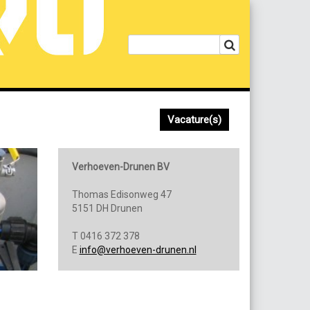
Vacature(s)
Verhoeven-Drunen BV
Thomas Edisonweg 47
5151 DH Drunen
T 0416 372 378
E
info@verhoeven-drunen.nl