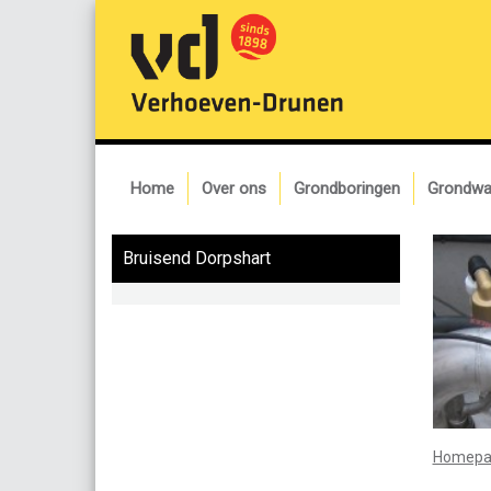
Home
Over ons
Grondboringen
Grondwa
Bruisend Dorpshart
Homepa