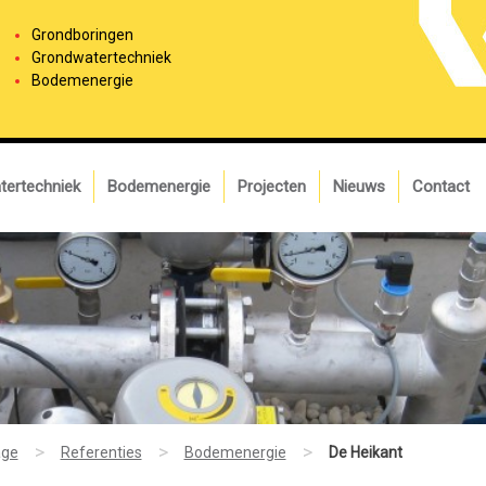
Grondboringen
Grondwatertechniek
Bodemenergie
tertechniek
Bodemenergie
Projecten
Nieuws
Contact
>
>
>
ge
Referenties
Bodemenergie
De Heikant