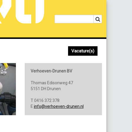
Vacature(s)
Verhoeven-Drunen BV
Thomas Edisonweg 47
5151 DH Drunen
T 0416 372 378
E
info@verhoeven-drunen.nl