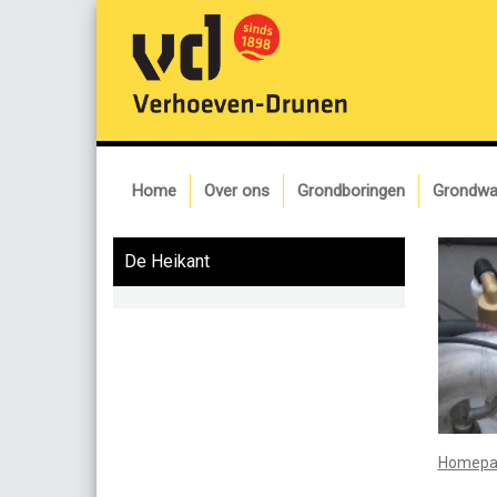
Home
Over ons
Grondboringen
Grondwa
De Heikant
Homepa