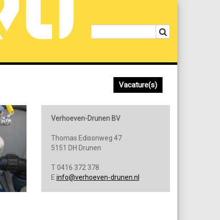
Vacature(s)
Verhoeven-Drunen BV
Thomas Edisonweg 47
5151 DH Drunen
T 0416 372 378
E
info@verhoeven-drunen.nl