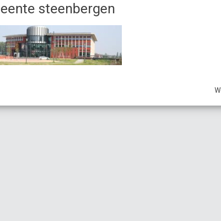
eente steenbergen
W