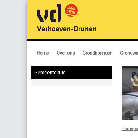
Home
Over ons
Grondboringen
Grondwa
Gemeentehuis
Homepa