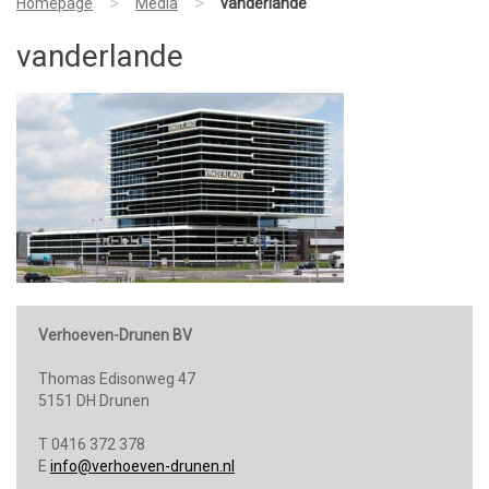
>
>
Homepage
Media
vanderlande
vanderlande
Verhoeven-Drunen BV
Thomas Edisonweg 47
5151 DH Drunen
T 0416 372 378
E
info@verhoeven-drunen.nl