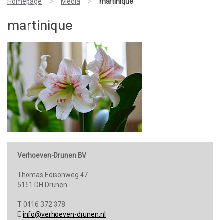
>
>
Homepage
Media
martinique
martinique
Verhoeven-Drunen BV
Thomas Edisonweg 47
5151 DH Drunen
T 0416 372 378
E
info@verhoeven-drunen.nl