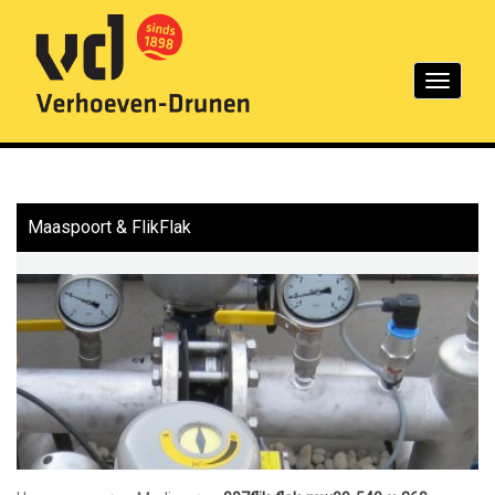
Toggle
navigation
Maaspoort & FlikFlak