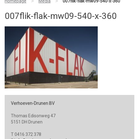
>
>
Homepage
Media
007flik-flak-mw09-540-x-360
007flik-flak-mw09-540-x-360
Verhoeven-Drunen BV
Thomas Edisonweg 47
5151 DH Drunen
T 0416 372 378