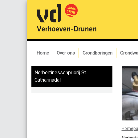
Home
Over ons
Grondboringen
Grondwa
Norbertinessenpriorij St.
Catharinadal
Homepa