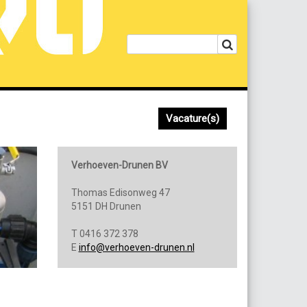
Vacature(s)
Verhoeven-Drunen BV
Thomas Edisonweg 47
5151 DH Drunen
T 0416 372 378
E
info@verhoeven-drunen.nl