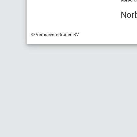
Norberti
Norb
© Verhoeven-Drunen BV