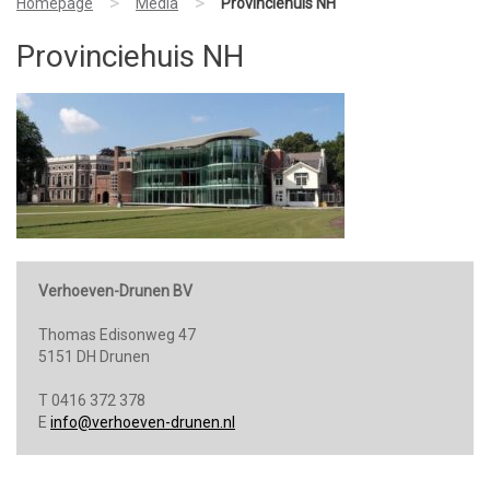
>
>
Homepage
Media
Provinciehuis NH
Provinciehuis NH
Verhoeven-Drunen BV
Thomas Edisonweg 47
5151 DH Drunen
T 0416 372 378
E
info@verhoeven-drunen.nl