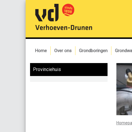
Home
Over ons
Grondboringen
Grondwa
Provinciehuis
Homepa