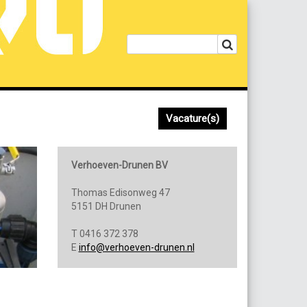
Vacature(s)
Verhoeven-Drunen BV
Thomas Edisonweg 47
5151 DH Drunen
T 0416 372 378
E
info@verhoeven-drunen.nl