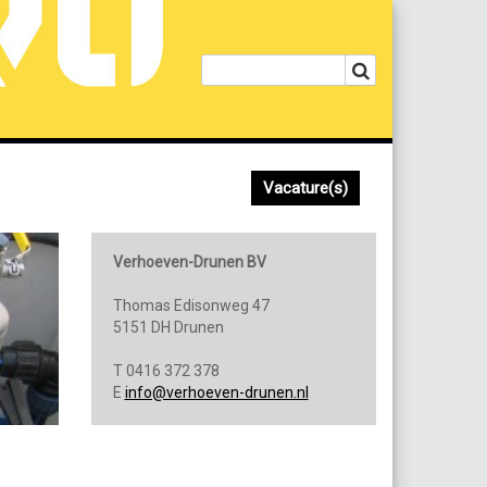
Vacature(s)
Verhoeven-Drunen BV
Thomas Edisonweg 47
5151 DH Drunen
T 0416 372 378
E
info@verhoeven-drunen.nl