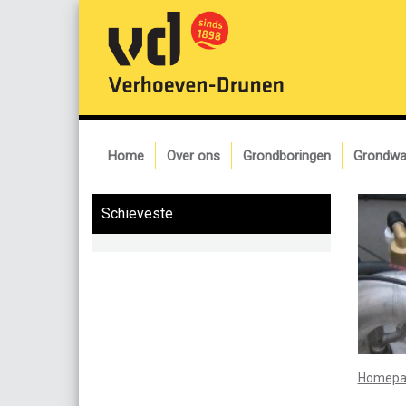
Home
Over ons
Grondboringen
Grondwa
Schieveste
Homepa