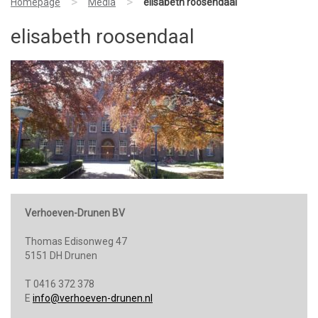
>
>
Homepage
Media
elisabeth roosendaal
elisabeth roosendaal
Verhoeven-Drunen BV
Thomas Edisonweg 47
5151 DH Drunen
T 0416 372 378
E
info@verhoeven-drunen.nl