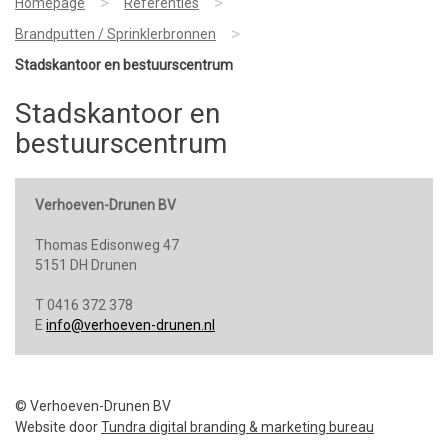
>
>
Homepage
Referenties
>
Brandputten / Sprinklerbronnen
Stadskantoor en bestuurscentrum
Stadskantoor en
bestuurscentrum
Verhoeven-Drunen BV
Thomas Edisonweg 47
5151 DH Drunen
T 0416 372 378
E
info@verhoeven-drunen.nl
© Verhoeven-Drunen BV
Website door
Tundra digital branding & marketing bureau