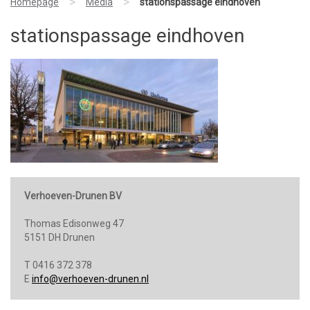
>
>
Homepage
Media
stationspassage eindhoven
stationspassage eindhoven
Verhoeven-Drunen BV
Thomas Edisonweg 47
5151 DH Drunen
T 0416 372 378
E
info@verhoeven-drunen.nl