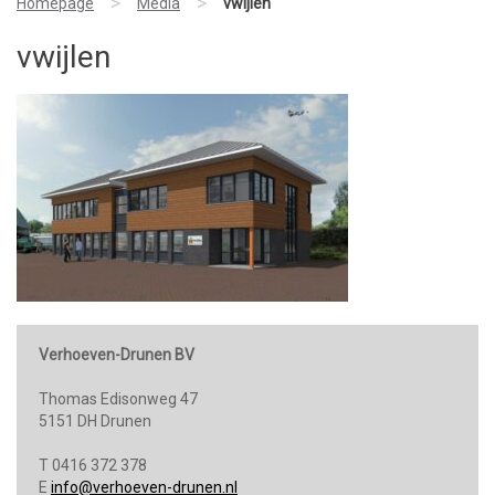
>
>
Homepage
Media
vwijlen
vwijlen
Verhoeven-Drunen BV
Thomas Edisonweg 47
5151 DH Drunen
T 0416 372 378
E
info@verhoeven-drunen.nl