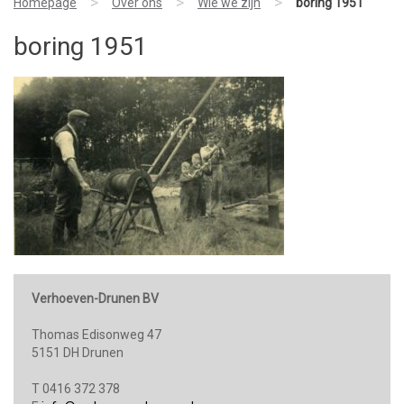
>
>
>
Homepage
Over ons
Wie we zijn
boring 1951
boring 1951
Verhoeven-Drunen BV
Thomas Edisonweg 47
5151 DH Drunen
T 0416 372 378