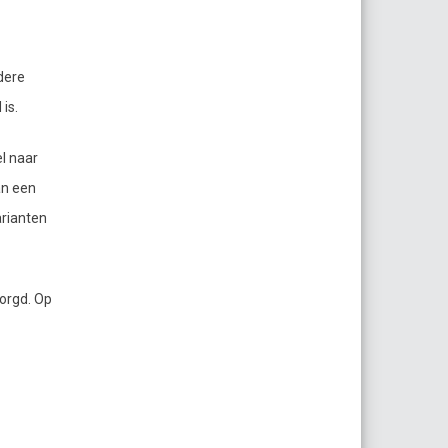
dere
is.
l naar
an een
rianten
orgd. Op