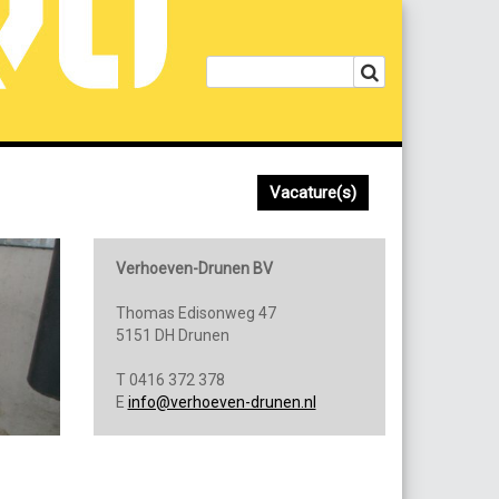
Vacature(s)
Verhoeven-Drunen BV
Thomas Edisonweg 47
5151 DH Drunen
T 0416 372 378
E
info@verhoeven-drunen.nl