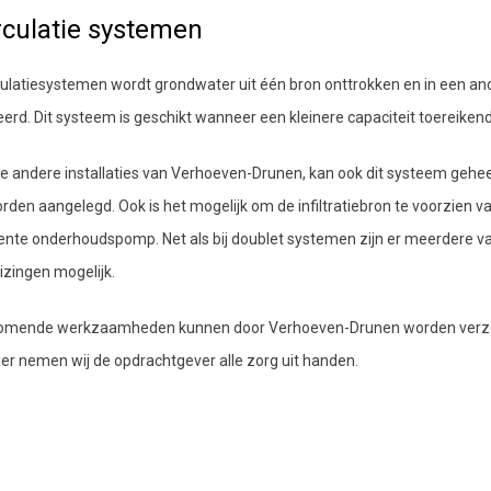
rculatie systemen
rculatiesystemen wordt grondwater uit één bron onttrokken en in een an
reerd. Dit systeem is geschikt wanneer een kleinere capaciteit toereikend 
e andere installaties van Verhoeven-Drunen, kan ook dit systeem gehee
den aangelegd. Ook is het mogelijk om de infiltratiebron te voorzien v
te onderhoudspomp. Net als bij doublet systemen zijn er meerdere va
zingen mogelijk.
komende werkzaamheden kunnen door Verhoeven-Drunen worden verz
er nemen wij de opdrachtgever alle zorg uit handen.