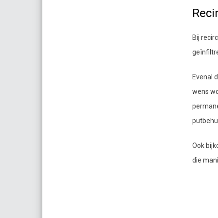
Reci
Bij reci
geïnfilt
Evenal d
wens wor
permanen
putbehui
Ook bij
die mani