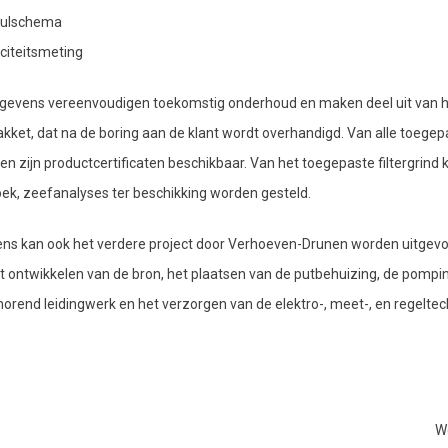
ulschema
citeitsmeting
gevens vereenvoudigen toekomstig onderhoud en maken deel uit van h
akket, dat na de boring aan de klant wordt overhandigd. Van alle toegep
en zijn productcertificaten beschikbaar. Van het toegepaste filtergrind 
ek, zeefanalyses ter beschikking worden gesteld.
ns kan ook het verdere project door Verhoeven-Drunen worden uitgevo
t ontwikkelen van de bron, het plaatsen van de putbehuizing, de pompin
horend leidingwerk en het verzorgen van de elektro-, meet-, en regeltec
W