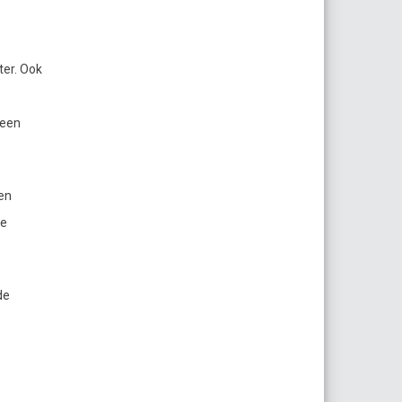
ter. Ook
 een
en
de
de