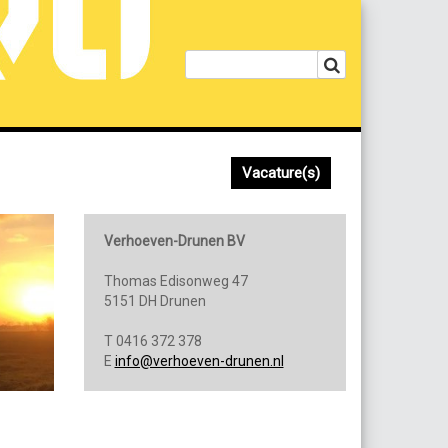
Vacature(s)
Verhoeven-Drunen BV
Thomas Edisonweg 47
5151 DH Drunen
T 0416 372 378
E
info@verhoeven-drunen.nl