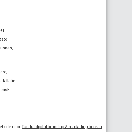
et
aste
kunnen,
erd,
stallatie
hniek.
ebsite door
Tundra digital branding & marketing bureau