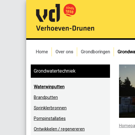
Home
Over ons
Grondboringen
Grondwa
Grondwatertechniek
Waterwinputten
Brandputten
Sprinklerbronnen
Pompinstallaties
Homepa
Ontwikkelen / regenereren