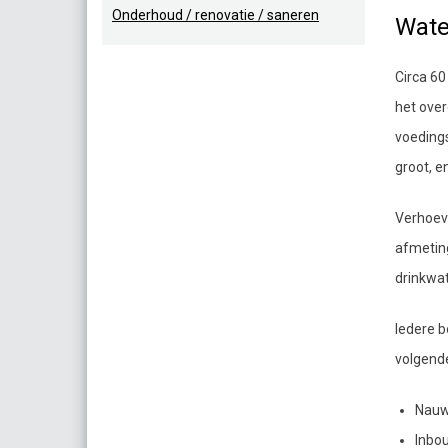
Onderhoud / renovatie / saneren
Wate
Circa 60
het over
voeding
groot, e
Verhoeve
afmeting
drinkwat
Iedere b
volgend
Nauw
Inbo