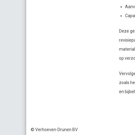
Aanv
Capa
Deze ge
revisiep
material
op verzo
Vervolge
zoals he
en bijbe
© Verhoeven-Drunen BV